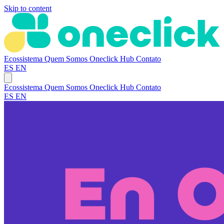
Skip to content
Ecossistema
Quem Somos
Oneclick Hub
Contato
ES
EN
Ecossistema
Quem Somos
Oneclick Hub
Contato
ES
EN